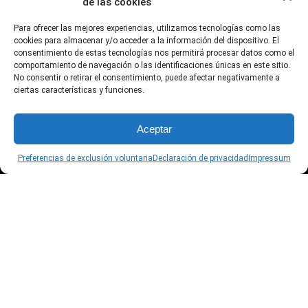
de las cookies
Para ofrecer las mejores experiencias, utilizamos tecnologías como las
cookies para almacenar y/o acceder a la información del dispositivo. El
Sobre Nosotros
consentimiento de estas tecnologías nos permitirá procesar datos como el
comportamiento de navegación o las identificaciones únicas en este sitio.
No consentir o retirar el consentimiento, puede afectar negativamente a
ciertas características y funciones.
Aviso legal
Aceptar
Política de Privacidad
Preferencias de exclusión voluntaria
Declaración de privacidad
Impressum
Preferencias de exclusión voluntaria
Síguenos aquí