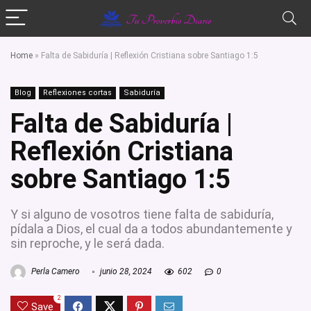
Home
»
Falta de Sabiduría | Reflexión Cristiana sobre Santiago 1:5
Blog
Reflexiones cortas
Sabiduría
Falta de Sabiduría |
Reflexión Cristiana
sobre Santiago 1:5
Y si alguno de vosotros tiene falta de sabiduría,
pídala a Dios, el cual da a todos abundantemente y
sin reproche, y le será dada.
Perla Camero
junio 28, 2024
602
0
2
Save