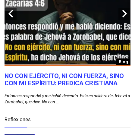
g
Blog
N
NO CON EJÉRCITO, NI CON FUERZA, SINO
R
CON MI ESPÍRITU: PREDICA CRISTIANA
2
Entonces respondió y me habló diciendo: Esta es palabra de Jehová a
Cu
Zorobabel, que dice: No con ...
bu
Reflexiones