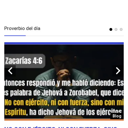
Proverbio del día
g
Blog