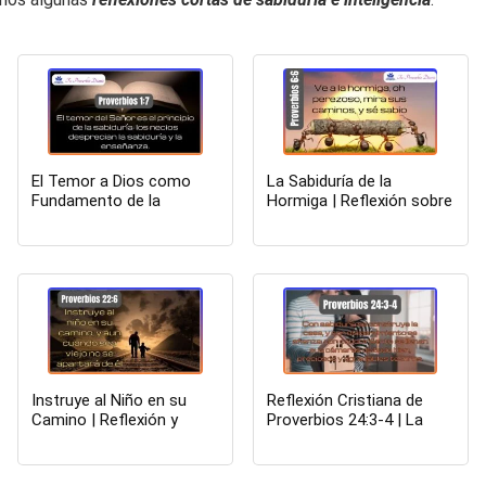
El Temor a Dios como
La Sabiduría de la
Fundamento de la
Hormiga | Reflexión sobre
Sabiduría: Reflexión sobre
Proverbios 6:6
Proverbios 1:7
Instruye al Niño en su
Reflexión Cristiana de
Camino | Reflexión y
Proverbios 24:3-4 | La
Explicación de Proverbios
sabiduría trae consigo
22:6
frutos de abundancia