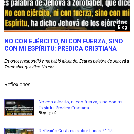
g
Blog
N
NO CON EJÉRCITO, NI CON FUERZA, SINO
R
CON MI ESPÍRITU: PREDICA CRISTIANA
2
Entonces respondió y me habló diciendo: Esta es palabra de Jehová a
Cu
Zorobabel, que dice: No con ...
bu
Reflexiones
No con ejército, ni con fuerza, sino con mi
Espíritu: Predica Cristiana
Blog
0
Reflexión Cristiana sobre Lucas 21:15