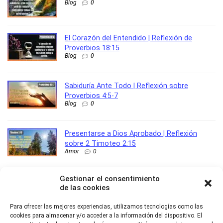
Blog
0
El Corazón del Entendido | Reflexión de
Proverbios 18:15
Blog
0
Sabiduría Ante Todo | Reflexión sobre
Proverbios 4:5-7
Blog
0
Presentarse a Dios Aprobado | Reflexión
sobre 2 Timoteo 2:15
Amor
0
Gestionar el consentimiento
de las cookies
Sobre Nosotros
Para ofrecer las mejores experiencias, utilizamos tecnologías como las
cookies para almacenar y/o acceder a la información del dispositivo. El