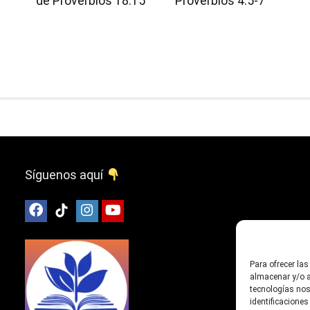
de Proverbios 18:15
Proverbios 4:5-7
Síguenos aquí
Para ofrecer la
almacenar y/o a
tecnologías nos
identificaciones