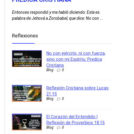
ner un
Cuando nos 
muchas vece
Entonces respondió y me habló diciendo: Esta es
palabra de Jehová a Zorobabel, que dice: No con ...
Reflexiones
No con ejército, ni con fuerza,
sino con mi Espíritu: Predica
Cristiana
Blog
0
Reflexión Cristiana sobre Lucas
21:15
Blog
0
El Corazón del Entendido |
Reflexión de Proverbios 18:15
Blog
0