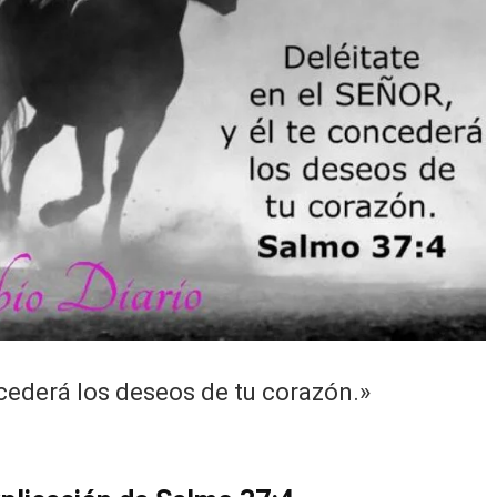
¿Alguna vez te has preguntado cómo podemos te
corazón sabio y comprensivo en nuestro día a ...
oncederá los deseos de tu corazón.»