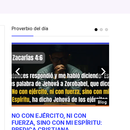
Proverbio del día
Blog
Blog
NO CON EJÉRCITO, NI CON
REFLEX
:15
FUERZA, SINO CON MI ESPÍRITU:
LUCAS 
PREDICA CRISTIANA