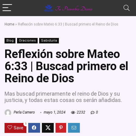
Home
»
Reflexión sobre Mateo 6:33 | Buscad primero el Reino de Dios
Blog
Oraciones
Sabiduría
Reflexión sobre Mateo
6:33 | Buscad primero el
Reino de Dios
Mas buscad primeramente el reino de Dios y su
justicia, y todas estas cosas os serán añadidas.
Perla Camero
mayo 1, 2024
2232
0
1
Save