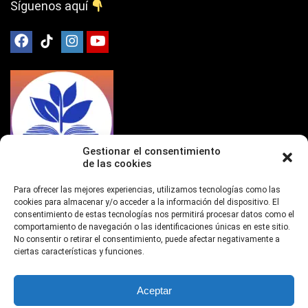
Síguenos aquí
Gestionar el consentimiento
de las cookies
Para ofrecer las mejores experiencias, utilizamos tecnologías como las
cookies para almacenar y/o acceder a la información del dispositivo. El
consentimiento de estas tecnologías nos permitirá procesar datos como el
Últimos Proverbios
comportamiento de navegación o las identificaciones únicas en este sitio.
No consentir o retirar el consentimiento, puede afectar negativamente a
ciertas características y funciones.
No con ejército, ni con fuerza, sino con mi Espíritu:
Predica Cristiana
Blog
0
Aceptar