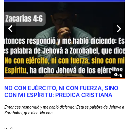
g
Blog
N
NO CON EJÉRCITO, NI CON FUERZA, SINO
R
CON MI ESPÍRITU: PREDICA CRISTIANA
2
Entonces respondió y me habló diciendo: Esta es palabra de Jehová a
Cu
Zorobabel, que dice: No con ...
bu