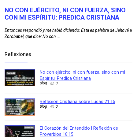
N
NO CON EJÉRCITO, NI CON FUERZA, SINO
R
CON MI ESPÍRITU: PREDICA CRISTIANA
2
Entonces respondió y me habló diciendo: Esta es palabra de Jehová a
Cu
Zorobabel, que dice: No con ...
bu
Reflexiones
No con ejército, ni con fuerza, sino con mi
Espíritu: Predica Cristiana
Blog
0
Reflexión Cristiana sobre Lucas 21:15
Blog
0
El Corazón del Entendido | Reflexión de
Proverbios 18:15