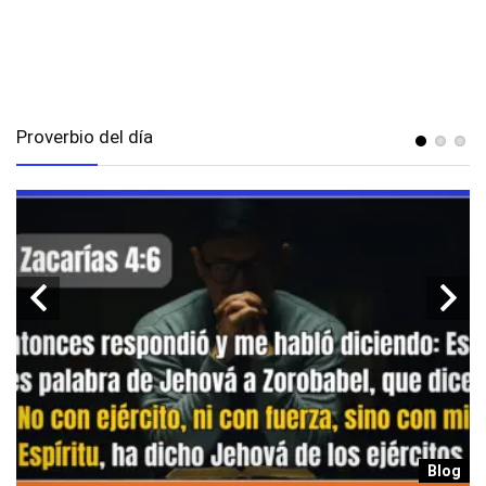
Proverbio del día
g
Blog