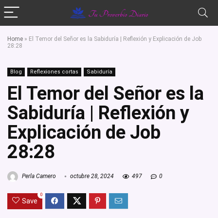
Home
»
El Temor del Señor es la Sabiduría | Reflexión y Explicación de Job
28:28
Blog
Reflexiones cortas
Sabiduría
El Temor del Señor es la
Sabiduría | Reflexión y
Explicación de Job
28:28
Perla Camero
octubre 28, 2024
497
0
0
Save