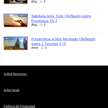
Blog
0
Sabiduría Ante Todo | Reflexión sobre
Proverbios 4:5-7
Blog
0
Presentarse a Dios Aprobado | Reflexión
sobre 2 Timoteo 2:15
Amor
0
Sobre Nosotros
Aviso legal
Política de Privacidad